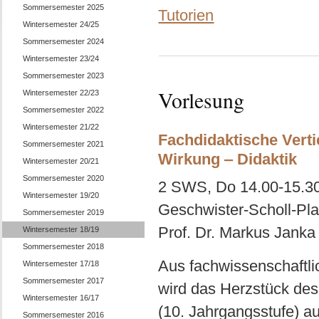
Sommersemester 2025
Tutorien
Wintersemester 24/25
Sommersemester 2024
Wintersemester 23/24
Sommersemester 2023
Vorlesung
Wintersemester 22/23
Sommersemester 2022
Wintersemester 21/22
Fachdidaktische Vert
Sommersemester 2021
Wirkung ‒ Didaktik
Wintersemester 20/21
Sommersemester 2020
2 SWS, Do 14.00-15.30 
Wintersemester 19/20
Geschwister-Scholl-Pla
Sommersemester 2019
Prof. Dr. Markus Janka
Wintersemester 18/19
Sommersemester 2018
Aus fachwissenschaftli
Wintersemester 17/18
Sommersemester 2017
wird das Herzstück des 
Wintersemester 16/17
(10. Jahrgangsstufe) a
Sommersemester 2016