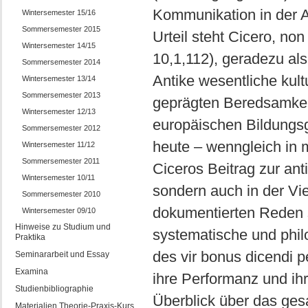
Kommunikation in der A
Wintersemester 15/16
Sommersemester 2015
Urteil steht Cicero, no
Wintersemester 14/15
10,1,112), geradezu als 
Sommersemester 2014
Antike wesentliche kul
Wintersemester 13/14
Sommersemester 2013
geprägten Beredsamkeit 
Wintersemester 12/13
europäischen Bildungsg
Sommersemester 2012
heute – wenngleich in 
Wintersemester 11/12
Sommersemester 2011
Ciceros Beitrag zur anti
Wintersemester 10/11
sondern auch in der Vie
Sommersemester 2010
dokumentierten Reden s
Wintersemester 09/10
Hinweise zu Studium und
systematische und phi
Praktika
des vir bonus dicendi p
Seminararbeit und Essay
Examina
ihre Performanz und ih
Studienbibliographie
Überblick über das ges
Materialien Theorie-Praxis-Kurs