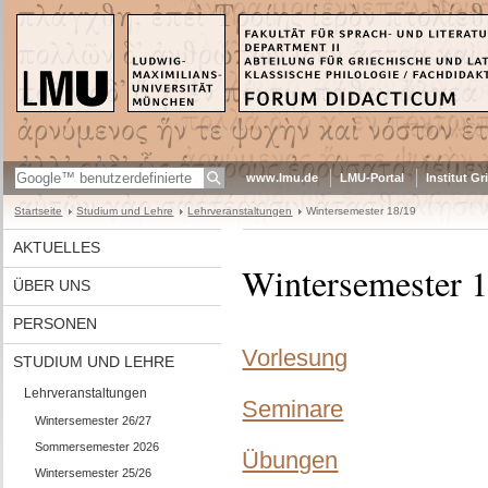
www.lmu.de
LMU-Portal
Institut G
Startseite
Studium und Lehre
Lehrveranstaltungen
Wintersemester 18/19
AKTUELLES
Wintersemester 
ÜBER UNS
PERSONEN
Vorlesung
STUDIUM UND LEHRE
Lehrveranstaltungen
Seminare
Wintersemester 26/27
Sommersemester 2026
Übungen
Wintersemester 25/26