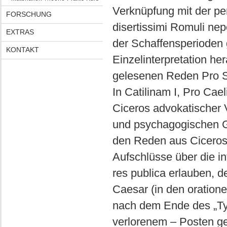
Verknüpfung mit der pe
FORSCHUNG
disertissimi Romuli nep
EXTRAS
der Schaffensperioden g
KONTAKT
Einzelinterpretation he
gelesenen Reden Pro Se
In Catilinam I, Pro Ca
Ciceros advokatischer 
und psychagogischen Ge
den Reden aus Ciceros l
Aufschlüsse über die int
res publica erlauben, d
Caesar (in den oration
nach dem Ende des „Ty
verlorenem – Posten ge