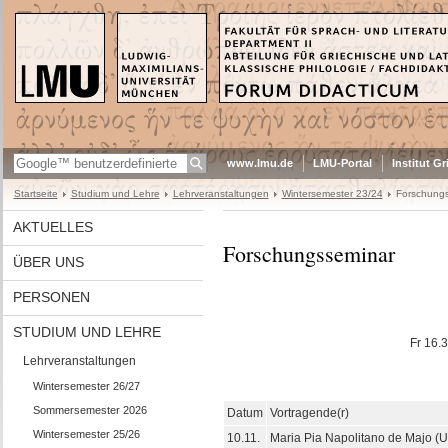
www.lmu.de
LMU-Portal
Institut G
Startseite
Studium und Lehre
Lehrveranstaltungen
Wintersemester 23/24
Forschung
AKTUELLES
Forschungsseminar
ÜBER UNS
PERSONEN
STUDIUM UND LEHRE
Fr 16.3
Lehrveranstaltungen
Wintersemester 26/27
Sommersemester 2026
Datum
Vortragende(r)
Wintersemester 25/26
10.11.
Maria Pia Napolitano de Majo (Un