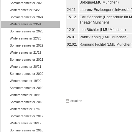
Bologna/LMU München)
Sommersemester 2025
24.11.
Laurenz Enzlberger (Universität
Wintersemester 24/25
15.12.
Carl Seebode (Hochschule für M
Sommersemester 2024
Theater München)
Wintersemester 23/24
12.01.
Lea Büchler (LMU München)
Sommersemester 2023
26.01.
Patrick König (LMU München)
Wintersemester 22/23
02.02.
Raimund Fichtel (LMU München
Sommersemester 2022
Wintersemester 21/22
Sommersemester 2021
Wintersemester 20/21
Sommersemester 2020
Wintersemester 19/20
Sommersemester 2019
Wintersemester 18/19
drucken
Sommersemester 2018
Wintersemester 17/18
Sommersemester 2017
Wintersemester 16/17
Sommersemester 2016