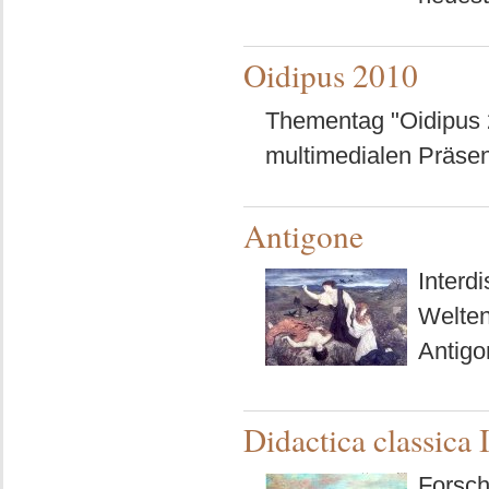
Oidipus 2010
Thementag "Oidipus 
multimedialen Präse
Antigone
Interd
Welten
Antigo
Didactica classica I
Forsch