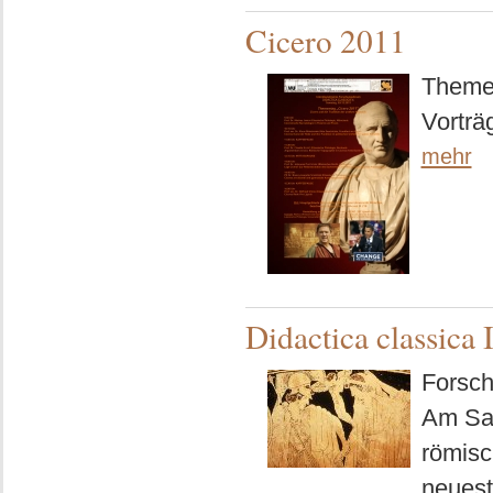
Cicero 2011
Themen
Vorträ
mehr
Didactica classica I
Forsch
Am Sam
römisc
neuest