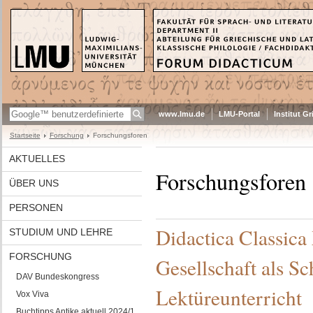
www.lmu.de
LMU-Portal
Institut G
Startseite
Forschung
Forschungsforen
AKTUELLES
Forschungsforen
ÜBER UNS
PERSONEN
Didactica Classica 
STUDIUM UND LEHRE
FORSCHUNG
Gesellschaft als S
DAV Bundeskongress
Lektüreunterricht
Vox Viva
Buchtipps Antike aktuell 2024/1