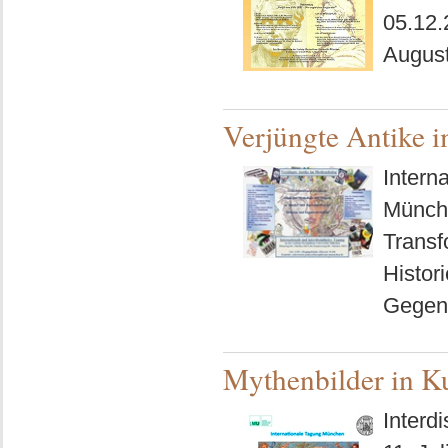
05.12.
Augus
Verjüngte Antike 
Intern
Münche
Transf
Histor
Gegenw
Mythenbilder in Ku
Interd