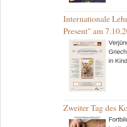
Internationale Leh
Present" am 7.10.
Verjüng
Griech
in Kin
Zweiter Tag des K
Fortbi