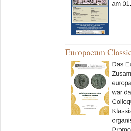
am 01
Europaeum Classi
Das Eu
Zusamm
europä
war da
Colloq
Klassi
organi
Promov