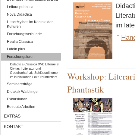
Didacti
Lettura pubblica
Litera
Nova Didactica
HistorMythos im Kontakt der
im lat
Kulturen
Forschungsverbünde
Hand
Realia Classica
Latein plus
Forschungsforen
Didactica Classica XVI: Litterae et
Civitas | Literatur und
Workshop: Literari
Gesellschaft als Schlüsselthemen
im lateinischen Lektüreunterricht
Seminarerträge
Phantastik
Didaktik Waiblinger
Exkursionen
Betreute Arbeiten
EXTRAS
KONTAKT