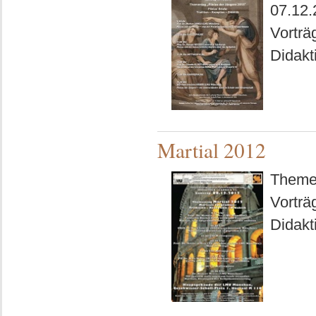
07.12.
Vorträg
Didakt
Martial 2012
Themen
Vorträ
Didakt