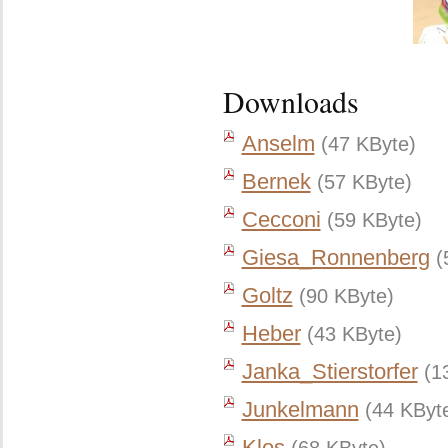
Downloads
Anselm
(47 KByte)
Bernek
(57 KByte)
Cecconi
(59 KByte)
Giesa_Ronnenberg
(
Goltz
(90 KByte)
Heber
(43 KByte)
Janka_Stierstorfer
(1
Junkelmann
(44 KByt
Klos