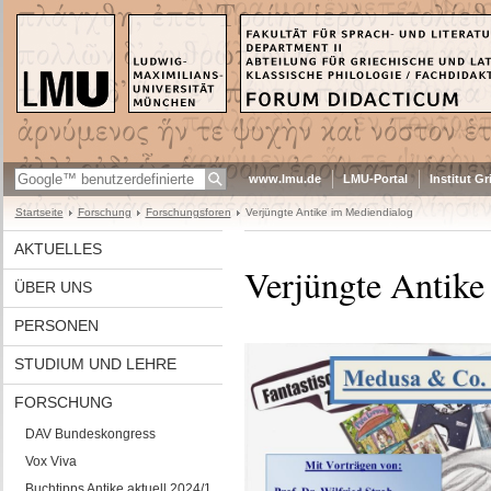
www.lmu.de
LMU-Portal
Institut G
Startseite
Forschung
Forschungsforen
Verjüngte Antike im Mediendialog
AKTUELLES
Verjüngte Antike
ÜBER UNS
PERSONEN
STUDIUM UND LEHRE
FORSCHUNG
DAV Bundeskongress
Vox Viva
Buchtipps Antike aktuell 2024/1