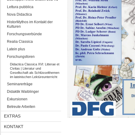
Lettura pubblica
Nova Didactica
HistorMythos im Kontakt der
Kulturen
Forschungsverbünde
Realia Classica
Latein plus
Forschungsforen
Didactica Classica XVI: Litterae et
Civitas | Literatur und
Gesellschaft als Schlüsselthemen
im lateinischen Lektüreunterricht
Seminarerträge
Didaktik Waiblinger
Exkursionen
Betreute Arbeiten
EXTRAS
KONTAKT