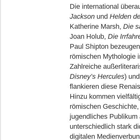
Die international über
Jackson
und
Helden d
Katherine Marsh,
Die s
Joan Holub,
Die Irrfahr
Paul Shipton bezeugen
römischen Mythologie i
Zahlreiche außerliterar
Disney’s Hercules
) und
flankieren diese Renai
Hinzu kommen vielfälti
römischen Geschichte, 
jugendliches Publikum a
unterschiedlich stark d
digitalen Medienverbun