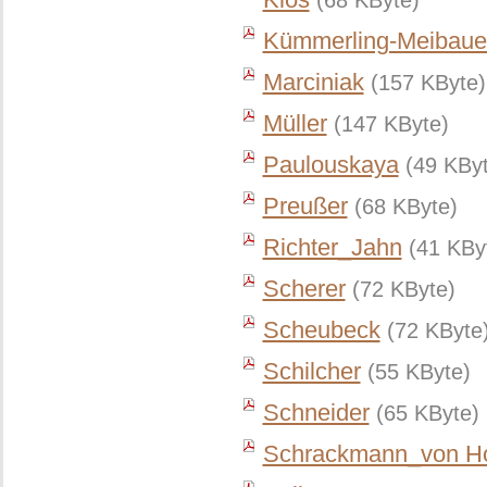
(68 KByte)
Kümmerling-Meibaue
Marciniak
(157 KByte)
Müller
(147 KByte)
Paulouskaya
(49 KBy
Preußer
(68 KByte)
Richter_Jahn
(41 KBy
Scherer
(72 KByte)
Scheubeck
(72 KByte
Schilcher
(55 KByte)
Schneider
(65 KByte)
Schrackmann_von H