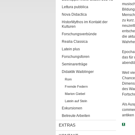
musisch
Lettura pubblica
Bildung
Nova Didactica
Mensche
zu kurz
HistorMythos im Kontakt der
neuzeit
Kulturen
entsche
Forschungsverbünde
die aktu
Realia Classica
Wahrheit
Latein plus
Epochal
Forschungsforen
das für 
abendlä
Seminarerträge
Didaktik Waiblinger
Weil vi
Chance,
Rom
Dimensi
Fremde Federn
des Wan
Marion Giebel
Fortschr
Latein auf Stein
Als Aus
Exkursionen
comment
antiken 
Betreute Arbeiten
EXTRAS