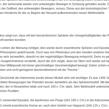
en, der seinerseits wieder vom unbewegten Beweger in Schwung gehalten wurde. 
z der Gottheit, des unbewegten Bewegers, voraus. Diese aus der kosmologischen T
ßes Hindernis für die zu Beginn der Neuzeit aufkommenden neuen Weltmodelle.
kus zeigt nun, dass mit den konzentrischen Sphären die Unregelmäßigkeiten der
ellt werden konnten:
 schien die Meinung richtiger, dies werde durch exzentrische Sphären und Epizykel
r Philosophen geteilt wurde. Doch was von Ptolemäus und den meisten anderen hier
n sehr bezweifeln, obwohl es der regelmäßigen Bewegung entspricht. Denn es g
 Ausgleichskreise vorstellte, durch die sich zeigte, dass ein Stern sich weder auf
ichen Mittelpunkt mit immer gleichmäßiger Geschwindigkeit bewegt. Daher schien ei
men und nicht genügend übereinstimmend mit der Theorie."
 Geschichte der Astronomie wurde dieses Modell sehr viel wichtiger. Es war 1400 J
teten Bewegungen der Planeten besser darstellen als das Sphärenmodell. Mit di
en, der in Alexandrien lebte und nach 160 n. Chr. starb. Sein Weltmodell untersche
ichen Punkten:
Er verwendet Epizykel, die Apollonius von Perge (262-190 v. Chr.) in die Astronomie
Er nimmt exzentrische Kreise an, nach dem Vorbild von Hipparch (160-125 v. Chr.).