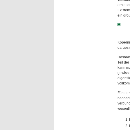
erhielt
Existen
ein gro
Koperni
dargest
Deshalb
Teil de
kann ma
gewisse
eigentl
vollkom
Für die
beobach
verbund
wesentl