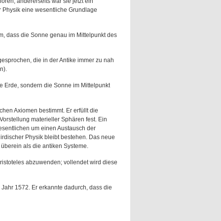
oren, andererseits war sie jetzt ein
 Physik eine wesentliche Grundlage
hm, dass die Sonne genau im Mittelpunkt des
gesprochen, die in der Antike immer zu nah
n).
die Erde, sondern die Sonne im Mittelpunkt
chen Axiomen bestimmt. Er erfüllt die
rstellung materieller Sphären fest. Ein
esentlichen um einen Austausch der
irdischer Physik bleibt bestehen. Das neue
überein als die antiken Systeme.
Aristoteles abzuwenden; vollendet wird diese
Jahr 1572. Er erkannte dadurch, dass die