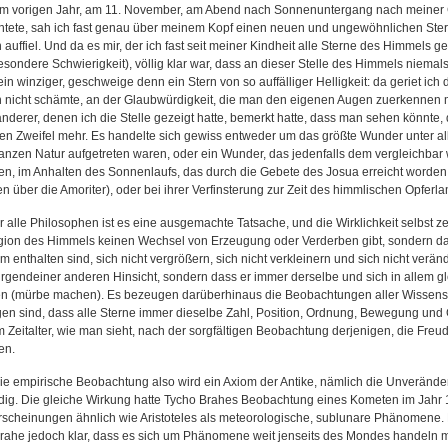
 im vorigen Jahr, am 11. November, am Abend nach Sonnenuntergang nach meiner 
tete, sah ich fast genau über meinem Kopf einen neuen und ungewöhnlichen Ste
 auffiel. Und da es mir, der ich fast seit meiner Kindheit alle Sterne des Himmels 
sondere Schwierigkeit), völlig klar war, dass an dieser Stelle des Himmels niemals 
in winziger, geschweige denn ein Stern von so auffälliger Helligkeit: da geriet ic
h nicht schämte, an der Glaubwürdigkeit, die man den eigenen Augen zuerkennen mu
nderer, denen ich die Stelle gezeigt hatte, bemerkt hatte, dass man sehen könnte, d
nen Zweifel mehr. Es handelte sich gewiss entweder um das größte Wunder unter al
ganzen Natur aufgetreten waren, oder ein Wunder, das jedenfalls dem vergleichbar 
n, im Anhalten des Sonnenlaufs, das durch die Gebete des Josua erreicht worden
ten über die Amoriter), oder bei ihrer Verfinsterung zur Zeit des himmlischen Opfer
 alle Philosophen ist es eine ausgemachte Tatsache, und die Wirklichkeit selbst zei
gion des Himmels keinen Wechsel von Erzeugung oder Verderben gibt, sondern da
hm enthalten sind, sich nicht vergrößern, sich nicht verkleinern und sich nicht verä
 irgendeiner anderen Hinsicht, sondern dass er immer derselbe und sich in allem gl
n (mürbe machen). Es bezeugen darüberhinaus die Beobachtungen aller Wissensch
en sind, dass alle Sterne immer dieselbe Zahl, Position, Ordnung, Bewegung und 
 Zeitalter, wie man sieht, nach der sorgfältigen Beobachtung derjenigen, die Fr
en.
ie empirische Beobachtung also wird ein Axiom der Antike, nämlich die Unverände
dig. Die gleiche Wirkung hatte Tycho Brahes Beobachtung eines Kometen im Jahr
rscheinungen ähnlich wie Aristoteles als meteorologische, sublunare Phänomen
rahe jedoch klar, dass es sich um Phänomene weit jenseits des Mondes handeln m