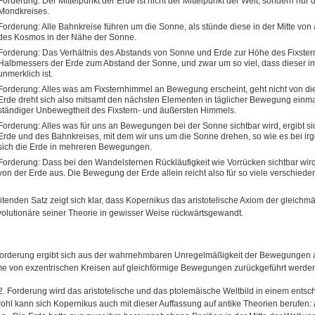
Forderung: Der Mittelpunkt der Erde ist nicht der Mittelpunkt der Welt, sondern nur
Mondkreises.
Forderung: Alle Bahnkreise führen um die Sonne, als stünde diese in der Mitte von 
des Kosmos in der Nähe der Sonne.
Forderung: Das Verhältnis des Abstands von Sonne und Erde zur Höhe des Fixsternh
Halbmessers der Erde zum Abstand der Sonne, und zwar um so viel, dass dieser im
unmerklich ist.
Forderung: Alles was am Fixsternhimmel an Bewegung erscheint, geht nicht von di
Erde dreht sich also mitsamt den nächsten Elementen in täglicher Bewegung einma
ständiger Unbewegtheit des Fixstern- und äußersten Himmels.
Forderung: Alles was für uns an Bewegungen bei der Sonne sichtbar wird, ergibt sich 
Erde und des Bahnkreises, mit dem wir uns um die Sonne drehen, so wie es bei ir
sich die Erde in mehreren Bewegungen.
Forderung: Dass bei den Wandelsternen Rückläufigkeit wie Vorrücken sichtbar wird, 
von der Erde aus. Die Bewegung der Erde allein reicht also für so viele verschie
itenden Satz zeigt sich klar, dass Kopernikus das aristotelische Axiom der gleichmä
olutionäre seiner Theorie in gewisser Weise rückwärtsgewandt.
Forderung ergibt sich aus der wahrnehmbaren Unregelmäßigkeit der Bewegungen am 
 von exzentrischen Kreisen auf gleichförmige Bewegungen zurückgeführt werde
 2. Forderung wird das aristotelische und das ptolemäische Weltbild in einem entsc
ohl kann sich Kopernikus auch mit dieser Auffassung auf antike Theorien berufen: 