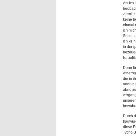
Als ich
beobach
ziemlich
keine be
einmal e
ich mic
Seiten a
ich kei
in der 
bezeuge
Istraeli
Denn für
Ätherre
die in i
oder in
abnutze
vergang
unserem
bewahr
Durch d
fragwür
diese E
Tycho B