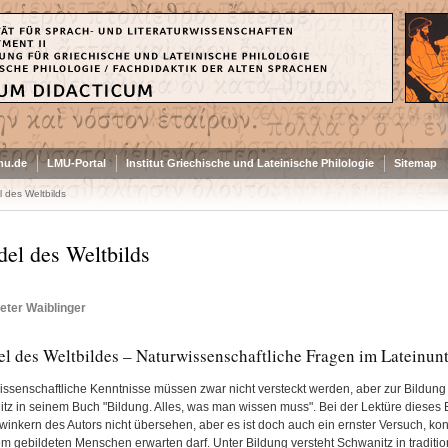
mu.de
LMU-Portal
Institut Griechische und Lateinische Philologie
Sitemap
 des Weltbilds
el des Weltbilds
eter Waiblinger
l des Weltbildes – Naturwissenschaftliche Fragen im Lateinunt
issenschaftliche Kenntnisse müssen zwar nicht versteckt werden, aber zur Bildung g
tz in seinem Buch "Bildung. Alles, was man wissen muss". Bei der Lektüre dieses
inkern des Autors nicht übersehen, aber es ist doch auch ein ernster Versuch, k
m gebildeten Menschen erwarten darf. Unter Bildung versteht Schwanitz in traditione