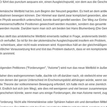
Er führt das punctum aequans ein, einen Ausgleichspunkt, von dem aus die Geschwi
lemäische Weltbild hat bis zum Beginn der Neuzeit gegolten. Es hielt an dem antik
isbahnen bewegen können. Der Himmel war damit zwar kompliziert geworden, aber 
n Physik wesentlich unterschied, konnte damit gerettet werden. Der Weg zur Einheit
urwissenschaftliche Positionen gewechselt werden mussten, sondern das gesamte We
 werden musste. Darüber kann man sich am besten bei Hans Blumenberg (Die Genes
us stellt das aristotelische Weltbild einerseits radikal in Frage, andererseits ble
ch verhaftet. So ist für ihn der ptolemäische Ausgleichspunkt insofern ein Proble
e scheinbare, aber nicht reale erwiesen wird. Kopernikus hält an der gleichmäßige
ßlicher Voraussetzung fest und löst das Problem dadurch, dass er ein kompliziert
ln annimmt.
folgenden Petitiones ("Forderungen", "Axiome") wird nun das neue Weltbild in äuße
 daher dies wahrgenommen hatte, dachte ich oft darüber nach, ob vielleicht eine v
von denen der ganze Unterschied im Erscheinungsbild abhängen würde, wenn sie 
die Theorie der vollkommenen Bewegung erfordert. Ich hatte mich an eine ziemlich
. Endlich bot sich (ein Weg), wie dies mit wenigeren und viel besser zusammenp
geschehen könnte, wenn man uns einige Forderungen, die man Axiome nennt, zugest
Forderung: Nicht alle Himmelskreise oder Sphären haben ein und denselben Mittel