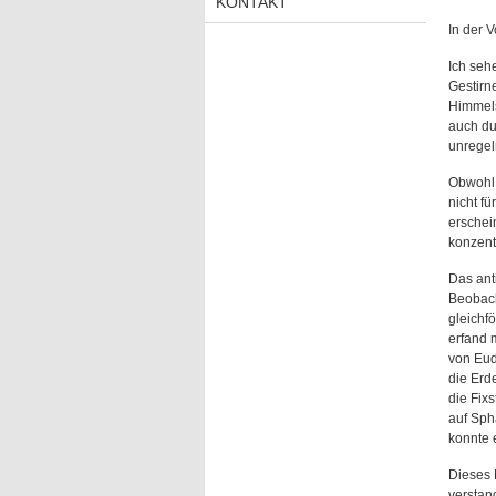
KONTAKT
In der V
Ich seh
Gestirn
Himmels
auch du
unregel
Obwohl 
nicht f
erschei
konzent
Das ant
Beobach
gleichf
erfand 
von Eud
die Erd
die Fix
auf Sph
konnte 
Dieses 
verstan