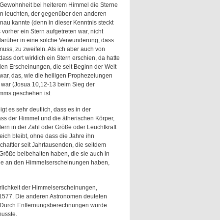
Gewohnheit bei heiterem Himmel die Sterne
rn leuchten, der gegenüber den anderen
genau kannte (denn in dieser Kenntnis steckt
vorher ein Stern aufgetreten war, nicht
h darüber in eine solche Verwunderung, dass
ss, zu zweifeln. Als ich aber auch von
ass dort wirklich ein Stern erschien, da hatte
len Erscheinungen, die seit Beginn der Welt
war, das, wie die heiligen Prophezeiungen
 war (Josua 10,12-13 beim Sieg der
lamms geschehen ist.
gt es sehr deutlich, dass es in der
ss der Himmel und die ätherischen Körper,
ndern in der Zahl oder Größe oder Leuchtkraft
eich bleibt, ohne dass die Jahre ihn
aftler seit Jahrtausenden, die seitdem
Größe beibehalten haben, die sie auch in
eude an den Himmelserscheinungen haben,
rlichkeit der Himmelserscheinungen,
 1577. Die anderen Astronomen deuteten
e. Durch Entfernungsberechnungen wurde
usste.