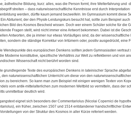
e, ästhetische Bildung, kurz: alles, was die Person formt, ihre Welterfahrung und
sbegriff streiten – dass naturwissenschaftliche Kenntnisse erst durch Interpretat
nbildung werden, dürfte kaum jemand bezweifeln. Im Gymnasium kommt diese Seit
. Ein Abiturient, der den Physik-Leistungskurs besucht hat, sollte zum Beispiel a
lichen Bild des Kosmos Bescheid wissen. Doch wer einem Schüler solche für die
idende Fragen stellt, wird nicht immer eine Antwort bekommen. Dabei ist die Geschi
ellen Antworten, die ja immer nur etwas Vorläufiges sind, da der wissenschaftliche 
en, sondern die ständige Korrektur von Irrtümern oder, positiv ausgedrückt, eine F
e Wendepunkte des europäischen Denkens sollten jedem Gymnasiasten vertraut sei
die Moderne konstitutive, spezifische Verhältnis zur Welt zu reflektieren und von 
ndischen Wissenschaft nicht berührt worden sind.
ele grundlegende Texte des europäischen Denkens in lateinischer Sprache abgefasst 
 den naturwissenschaftlichen Unterricht um diese von den naturwissenschaftlichen 
on zu bereichern. So kann man zum Beispiel mit einigen wenigen Texten von Ko
dels vom antik-mittelalterlichen zum modernen Weltbild so vermitteln, dass der s
itts unmittelbar deutlich wird.
gangstext eignet sich besonders der Commentariolus (Nicolai Copernici de hypothe
ariolus), ein früher, zwischen 1507 und 1514 entstandener handschriftlicher Entwu
Vorstellungen von der Struktur des Kosmos in aller Kürze referiert werden.