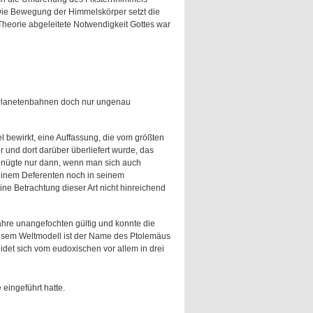
Die Bewegung der Himmelskörper setzt die
heorie abgeleitete Notwendigkeit Gottes war
 Planetenbahnen doch nur ungenau
 bewirkt, eine Auffassung, die vom größten
 und dort darüber überliefert wurde, das
enügte nur dann, wenn man sich auch
 seinem Deferenten noch in seinem
ne Betrachtung dieser Art nicht hinreichend
ahre unangefochten gültig und konnte die
esem Weltmodell ist der Name des Ptolemäus
idet sich vom eudoxischen vor allem in drei
 eingeführt hatte.