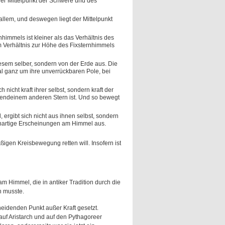
 der Mittelpunkt der Schwere und des
allem, und deswegen liegt der Mittelpunkt
immels ist kleiner als das Verhältnis des
 Verhältnis zur Höhe des Fixsternhimmels
esem selber, sondern von der Erde aus. Die
l ganz um ihre unverrückbaren Pole, bei
nicht kraft ihrer selbst, sondern kraft der
gendeinem anderen Stern ist. Und so bewegt
ergibt sich nicht aus ihnen selbst, sondern
denartige Erscheinungen am Himmel aus.
ßigen Kreisbewegung retten will. Insofern ist
Himmel, die in antiker Tradition durch die
n musste.
heidenden Punkt außer Kraft gesetzt.
auf Aristarch und auf den Pythagoreer