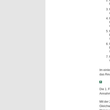
Im einle
das Rev
Die 1. 
Annahme
Mit der
Gleichw