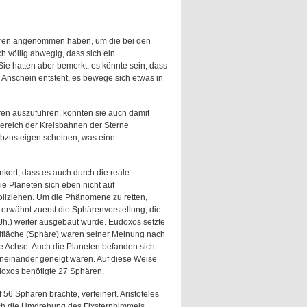
hären angenommen haben, um die bei den
 völlig abwegig, dass sich ein
e hatten aber bemerkt, es könnte sein, dass
schein entsteht, es bewege sich etwas in
en auszuführen, konnten sie auch damit
Bereich der Kreisbahnen der Sterne
abzusteigen scheinen, was eine
kert, dass es auch durch die reale
e Planeten sich eben nicht auf
llziehen. Um die Phänomene zu retten,
erwähnt zuerst die Sphärenvorstellung, die
. Jh.) weiter ausgebaut wurde. Eudoxos setzte
elfläche (Sphäre) waren seiner Meinung nach
ne Achse. Auch die Planeten befanden sich
eneinander geneigt waren. Auf diese Weise
doxos benötigte 27 Sphären.
56 Sphären brachte, verfeinert. Aristoteles
rch die Umdrehung des Fixsternhimmels