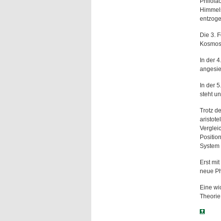
Philolao
Himmels
entzoge
Die 3. 
Kosmos 
In der 
angesie
In der 5
steht un
Trotz de
aristot
Verglei
Positio
System 
Erst mi
neue Ph
Eine wi
Theorie