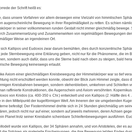
orrede der Schrift heißt es:
e, dass unsere Vorfahren vor allem deswegen eine Vielzahl von himmlischen Sp
en augenscheinliche Bewegung in ihrer Regelmäßigkeit zu retten. Es schien nämlich
körper in seiner vollkommenen runden Gestalt nicht immer gleichmäßig bewege. Si
rch Zusammensetzung und Zusammenwirken von regelmäßigen Bewegungen der An
mäßiger Weise an irgendeinen Ort.
sich Kallipos und Eudoxos zwar darum bemühten, dies durch konzentrische Sphär
ür jede Sternbewegung eine Erklärung geben, nicht nur für die Phänomene, die im 
nen, sondern auch dafür, dass uns die Sterne bald nach oben zu steigen, bald her
rische Bewegung keineswegs erlaubt.
ike Axiom einer gleichmäßigen Kreisbewegung der Himmelskörper war so tief veran
tung nicht erschüttert werden konnte, obwohl der Blick zum Himmel zeigte, dass di
örmigen Kreisbahnen bewegen, sondern stehenbleiben, umkehren und Schleifen vo
man raffinierte Konstruktionen, die Augenschein und Axiom versöhnten. Kopernikus 
oxos von Knidos (ca. 400-350 v. Chr.) entwickelt und von Kallipos (2. Hälfte des 4
e in den Mittelpunkt der kugelförmigen Welt. Am Inneren der sie umgebenden Kug
sterne befestigt. Der Fixsternhimmel drehte sich in 24 Stunden gleichmäßig um sei
ären, jedoch nicht nur auf einer, sondern auf jeweils mehreren, deren Achsen geg
ein Planet trotz seiner Kreisbahn scheinbare Schleifenbewegungen ausführen. Eu
Modell wurde von Kallipos, der 34 Sphären annahm, und von Aristoteles, der es auf 
d die Sphären als materielle Erscheinungen, die ihre Bewegung letzten Endes du