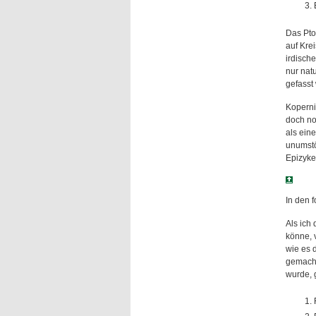
Das Pto
auf Kre
irdische
nur nat
gefasst
Kopernik
doch no
als ein
unumstö
Epizyke
In den 
Als ich
könne, 
wie es 
gemacht
wurde, 