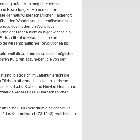
 -deutung prägt. Man mag über diesen
ion und Bewertung zu Momenten der
e der naturwissenschaftlichen Fächer oft
uch über den Wandel vom ptolemäischen zum
 Genese des modernen Weltbildes
chte der Fragen nicht weniger wichtig als
Fortschritt keine Akkumulation von
olge wissenschaftlicher Revolutionen ist.
n, weil diese Kenntnisse erst ermöglichen,
anderen Kulturen abzuheben, die von der
sind, bietet sich im Lateinunterricht die
Fächern oft vernachlässigte historische
pernikus, Tycho Brahe und Newton Grundzüge
chwierige Prozess des wissenschaftlichen
sibus motuum caelestium a se constitutis
rf des Kopernikus (1473-1543), weil hier die