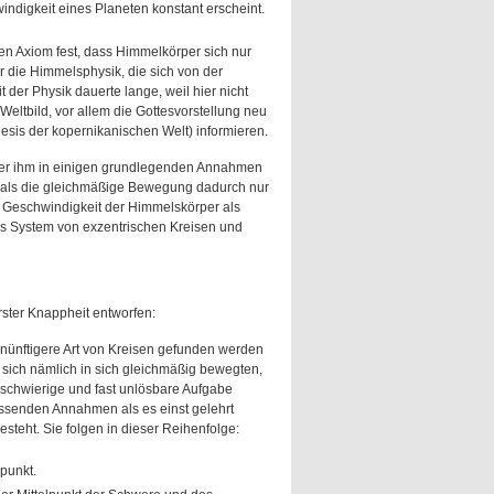
ndigkeit eines Planeten konstant erscheint.
en Axiom fest, dass Himmelkörper sich nur
die Himmelsphysik, die sich von der
 der Physik dauerte lange, weil hier nicht
ltbild, vor allem die Gottesvorstellung neu
is der kopernikanischen Welt) informieren.
ibt er ihm in einigen grundlegenden Annahmen
m, als die gleichmäßige Bewegung dadurch nur
n Geschwindigkeit der Himmelskörper als
es System von exzentrischen Kreisen und
rster Knappheit entworfen:
ernünftigere Art von Kreisen gefunden werden
sich nämlich in sich gleichmäßig bewegten,
 schwierige und fast unlösbare Aufgabe
assenden Annahmen als es einst gelehrt
eht. Sie folgen in dieser Reihenfolge:
punkt.