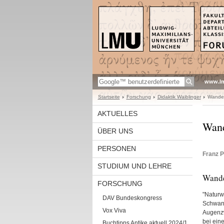
www.l
Startseite
Forschung
Didaktik Waiblinger
Wandel
AKTUELLES
Wand
ÜBER UNS
PERSONEN
Franz P
STUDIUM UND LEHRE
Wande
FORSCHUNG
"Naturw
DAV Bundeskongress
Schwani
Vox Viva
Augenzw
bei eine
Buchtipps Antike aktuell 2024/1