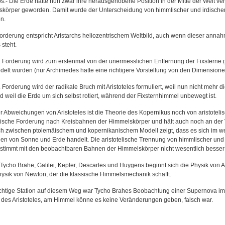
s.- Die Erde hatte nun zwar ihre herausgehobene Position in der Mitte der Welt verl
körper geworden. Damit wurde der Unterscheidung von himmlischer und irdischer
n.
Forderung entspricht Aristarchs heliozentrischem Weltbild, auch wenn dieser anna
steht.
4. Forderung wird zum erstenmal von der unermesslichen Entfernung der Fixsterne 
delt wurden (nur Archimedes hatte eine richtigere Vorstellung von den Dimensione
. Forderung wird der radikale Bruch mit Aristoteles formuliert, weil nun nicht mehr 
d weil die Erde um sich selbst rotiert, während der Fixsternhimmel unbewegt ist.
r Abweichungen von Aristoteles ist die Theorie des Kopernikus noch von aristotelis
elische Forderung nach Kreisbahnen der Himmelskörper und hält auch noch an der Vo
ch zwischen ptolemäischem und kopernikanischem Modell zeigt, dass es sich im w
nen von Sonne und Erde handelt. Die aristotelische Trennung von himmlischer und 
stimmt mit den beobachtbaren Bahnen der Himmelskörper nicht wesentlich besser 
t Tycho Brahe, Galilei, Kepler, Descartes und Huygens beginnt sich die Physik von 
ysik von Newton, der die klassische Himmelsmechanik schafft.
chtige Station auf diesem Weg war Tycho Brahes Beobachtung einer Supernova im 
 des Aristoteles, am Himmel könne es keine Veränderungen geben, falsch war.