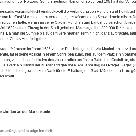
ntationen der Herzöge. Seinen heutigen Namen erhielt er erst 1854 mit der Verle
ensäule versinnbildlicht eindrucksvoll die Verbindung von Religion und Politik auf 
 von Kurfürst Maximilian I. zu verdanken, der während des Schwedeneinfalls im Dre
rsprochen hatte, wenn ihm seine Städte, München und Landshut, verschont blieben
Mai 1632 seinen Einzug in der Stadt gehalten. Man sagte ihm 300 000 Reichstaler 
s. Da man die Summe bis zu dem vereinbarten Termin nicht ganz aufbrachte, muß
nden Gustav Adolf mitgehen.
urde München im Jahre 1635 von der Pest heimgesucht. Als Maximilian kurz darau
ehrte, tat er seine Absicht in einem Schreiben kund, hier auf dem Platz ein Monum
aben, vielleicht auf Initiative des Jesuitendichters Jakob Balde hin, Gestalt an, al
 Bauwerk ein Bildnis der hl. Maria tragen solle. Am Jahrestag des Prager Sieges 
lich feierlich eingeweiht zum Dank für die Erhaltung der Stadt München und ihre gö
rrschaft.
Inschriften an der Mariensäule
 ursprüngl. und heutige Inschrift