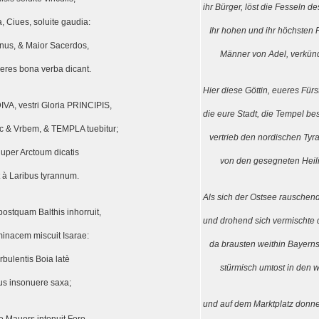
ihr Bürger, löst die Fesseln d
, Ciues, soluite gaudia:
Ihr hohen und ihr höchsten Pr
nus, & Maior Sacerdos,
Männer von Adel, verkünde
eres bona verba dicant.
Hier diese Göttin, eueres Für
VA, vestri Gloria PRINCIPIS,
die eure Stadt, die Tempel be
c & Vrbem, & TEMPLA tuebitur;
vertrieb den nordischen Tyr
uper Arctoum dicatis
von den gesegneten Heili
 à Laribus tyrannum.
Als sich der Ostsee rauschend
postquam Balthis inhorruit,
und drohend sich vermischte 
minacem miscuit Isarae:
da brausten weithin Bayern
rbulentis Boia latè
stürmisch umtost in den wi
us insonuere saxa;
und auf dem Marktplatz donner