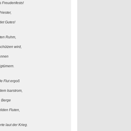
es Freudenfests!
iester,
t Gutes!
sten Ruhm,
schützen wird,
annen
gtümern.
e Flut ergoß
dem Isarstrom,
s Berge
lden Fluten,
te laut der Krieg.