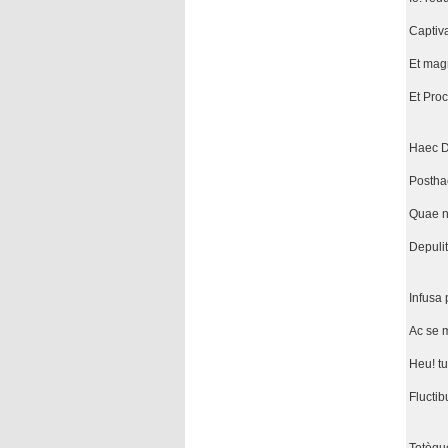
Captiva
Et mag
Et Proc
Haec DI
Postha
Quae n
Depulit
Infusa 
Ac se 
Heu! tu
Fluctib