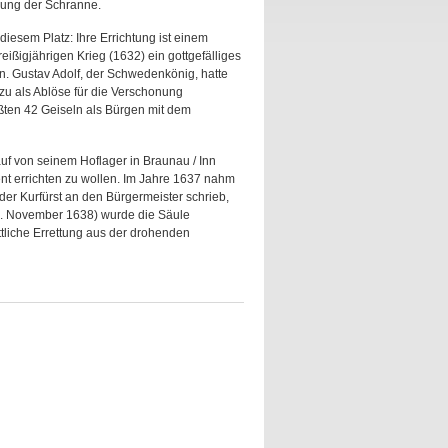
gung der Schranne.
diesem Platz: Ihre Errichtung ist einem
ißigjährigen Krieg (1632) ein gottgefälliges
. Gustav Adolf, der Schwedenkönig, hatte
zu als Ablöse für die Verschonung
ten 42 Geiseln als Bürgen mit dem
f von seinem Hoflager in Braunau / Inn
ent errichten zu wollen. Im Jahre 1637 nahm
s der Kurfürst an den Bürgermeister schrieb,
(7. November 1638) wurde die Säule
ttliche Errettung aus der drohenden