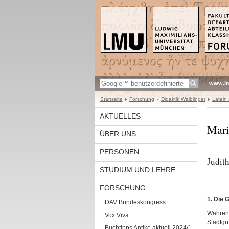
www.l
Startseite
Forschung
Didaktik Waiblinger
Latein 
AKTUELLES
Mari
ÜBER UNS
PERSONEN
Judit
STUDIUM UND LEHRE
FORSCHUNG
1. Die 
DAV Bundeskongress
Während
Vox Viva
Stadtgr
Buchtipps Antike aktuell 2024/1