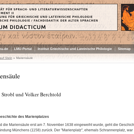
mu.de
LMU-Portal
Institut Griechische und Lateinische Philologie
Sitemap
auf Stein
Mariensäule
ensäule
h Strobl und Volker Berchtold
Geschichte des Marienplatzes
 die Mariensäule erst am 7. November 1638 eingeweiht wurde, geht die Geschicht
ündung Münchens (1158) zurück. Der "Marienplatz", ehemals Schrannenplatz, war H