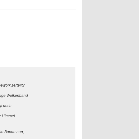
Gewölk zerteilt?
rige Wolkenband
gt doch
r Himmel.
 die Bande nun,