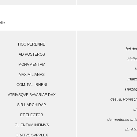
ite:
HOC PERENNE
bei d
AD POSTEROS
blei
MONVMENTVM
M
MAXIMILIANVS
Pfalz
COM. PAL. RHENI
Herzog
VTRIVSQVE BAVARIAE DVX
des Hl. Römisc
S.R.I. ARCHIDAP.
un
ET ELECTOR
der niederste unt
CLIENTVM INFIMVS
dankba
GRATVS SVPPLEX