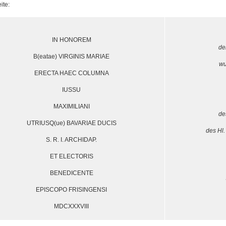
ite:
IN HONOREM
de
B(eatae) VIRGINIS MARIAE
wu
ERECTA HAEC COLUMNA
IUSSU
MAXIMILIANI
de
UTRIUSQ(ue) BAVARIAE DUCIS
des Hl.
S. R. I. ARCHIDAP.
ET ELECTORIS
BENEDICENTE
EPISCOPO FRISINGENSI
MDCXXXVIII