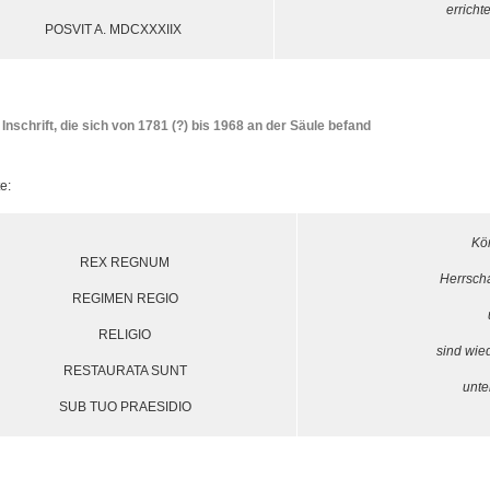
erricht
POSVIT A. MDCXXXIIX
e Inschrift, die sich von 1781 (?) bis 1968 an der Säule befand
e:
Kön
REX REGNUM
Herrscha
REGIMEN REGIO
RELIGIO
sind wie
RESTAURATA SUNT
unte
SUB TUO PRAESIDIO