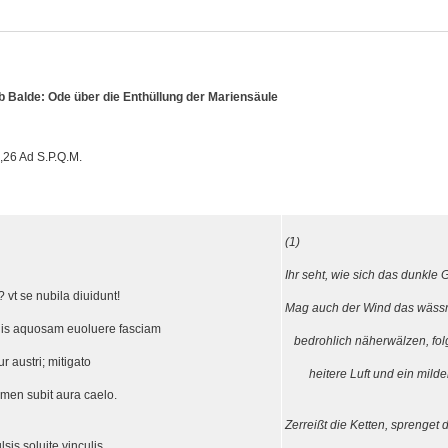
b Balde: Ode über die Enthüllung der Mariensäule
,26 Ad S.P.Q.M.
(1)
Ihr seht, wie sich das dunkle 
? vt se nubila diuidunt!
Mag auch der Wind das wäss
s aquosam euoluere fasciam
bedrohlich näherwälzen, fol
r austri; mitigato
heitere Luft und ein milde
men subit aura caelo.
Zerreißt die Ketten, sprenget
lsis soluite vinculis,