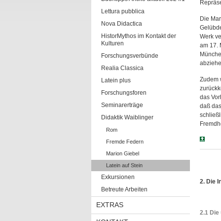
Repräse
Lettura pubblica
Die Mari
Nova Didactica
Gelübde
HistorMythos im Kontakt der
Werk ve
Kulturen
am 17. 
München
Forschungsverbünde
abziehe
Realia Classica
Zudem w
Latein plus
zurückk
Forschungsforen
das Vorh
Seminarerträge
daß das
schließ
Didaktik Waiblinger
Fremdhe
Rom
Fremde Federn
Marion Giebel
Latein auf Stein
Exkursionen
2. Die 
Betreute Arbeiten
EXTRAS
2.1 Die