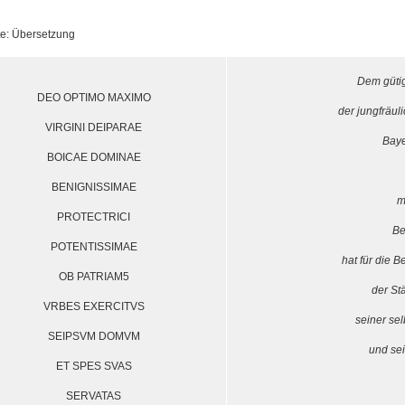
te: Übersetzung
Dem gütig
DEO OPTIMO MAXIMO
der jungfräul
VIRGINI DEIPARAE
Baye
BOICAE DOMINAE
BENIGNISSIMAE
m
PROTECTRICI
Be
POTENTISSIMAE
hat für die 
OB PATRIAM5
der St
VRBES EXERCITVS
seiner se
SEIPSVM DOMVM
und se
ET SPES SVAS
SERVATAS