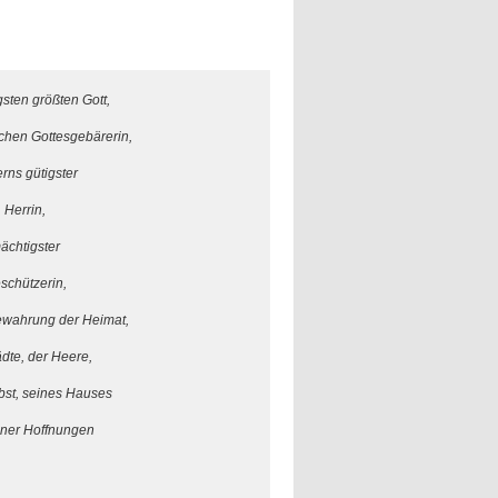
sten größten Gott,
ichen Gottesgebärerin,
rns gütigster
Herrin,
ächtigster
schützerin,
Bewahrung der Heimat,
ädte, der Heere,
lbst, seines Hauses
iner Hoffnungen