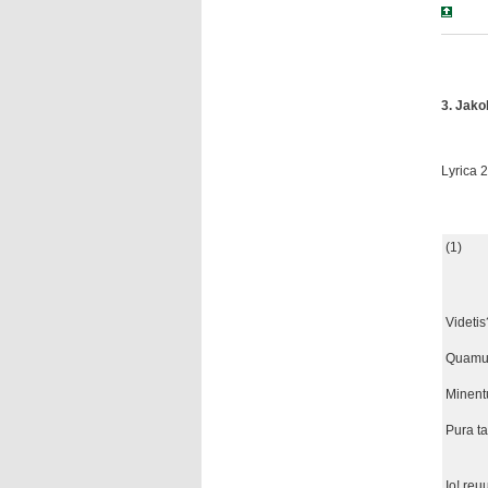
3. Jako
Lyrica 2
(1)
Videtis
Quamui
Minentu
Pura ta
Io! reuu