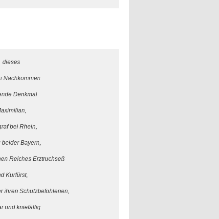
dieses
en Nachkommen
bende Denkmal
aximilian,
graf bei Rhein,
 beider Bayern,
hen Reiches Erztruchseß
d Kurfürst,
er ihren Schutzbefohlenen,
r und kniefällig