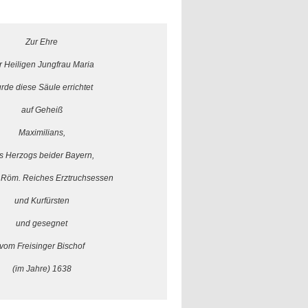
Zur Ehre
r Heiligen Jungfrau Maria
rde diese Säule errichtet
auf Geheiß
Maximilians,
s Herzogs beider Bayern,
 Röm. Reiches Erztruchsessen
und Kurfürsten
und gesegnet
vom Freisinger Bischof
(im Jahre) 1638