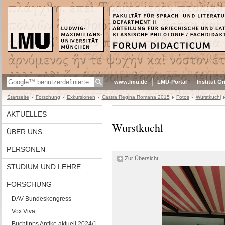
www.lmu.de
LMU-Portal
Institut G
Startseite
Forschung
Exkursionen
Castra Regina Romana 2015
Fotos
Wurstkuchl
AKTUELLES
Wurstkuchl
ÜBER UNS
PERSONEN
Zur Übersicht
STUDIUM UND LEHRE
FORSCHUNG
DAV Bundeskongress
Vox Viva
Buchtipps Antike aktuell 2024/1