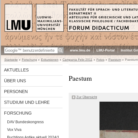
www.lmu.de
LMU-Portal
Institut G
Startseite
Forschung
Exkursionen
Campania Felix 2011
Fotos
Paestum
Paestum
AKTUELLES
Paestum
ÜBER UNS
PERSONEN
Zur Übersicht
STUDIUM UND LEHRE
FORSCHUNG
DAV Bundeskongress
Vox Viva
Buchtipps Antike aktuell 2024/1