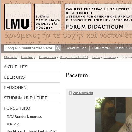
www.lmu.de
LMU-Portal
Institut G
Startseite
Forschung
Exkursionen
Campania Felix 2011
Fotos
Paestum
Paestum
AKTUELLES
Paestum
ÜBER UNS
PERSONEN
Zur Übersicht
STUDIUM UND LEHRE
FORSCHUNG
DAV Bundeskongress
Vox Viva
Buchtipps Antike aktuell 2024/1