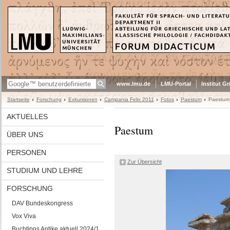
www.lmu.de
LMU-Portal
Institut G
Startseite
Forschung
Exkursionen
Campania Felix 2011
Fotos
Paestum
Paestum
AKTUELLES
Paestum
ÜBER UNS
PERSONEN
Zur Übersicht
STUDIUM UND LEHRE
FORSCHUNG
DAV Bundeskongress
Vox Viva
Buchtipps Antike aktuell 2024/1