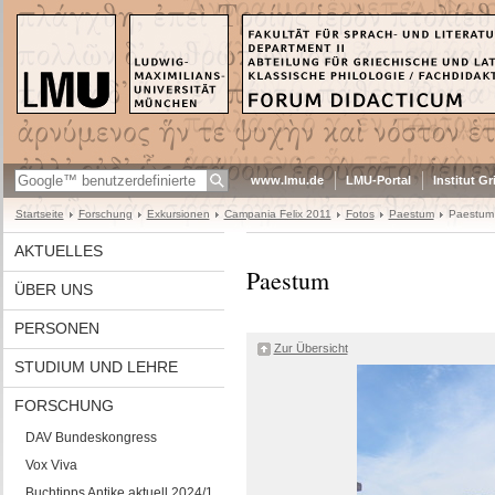
www.lmu.de
LMU-Portal
Institut G
Startseite
Forschung
Exkursionen
Campania Felix 2011
Fotos
Paestum
Paestum
AKTUELLES
Paestum
ÜBER UNS
PERSONEN
Zur Übersicht
STUDIUM UND LEHRE
FORSCHUNG
DAV Bundeskongress
Vox Viva
Buchtipps Antike aktuell 2024/1