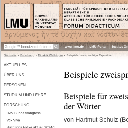
www.lmu.de
LMU-Portal
Institut G
Startseite
Forschung
Didaktik Waiblinger
Beispiele zweisprachige Exposition
AKTUELLES
Beispiele zweisp
ÜBER UNS
PERSONEN
Beispiele für zwe
STUDIUM UND LEHRE
der Wörter
FORSCHUNG
DAV Bundeskongress
von Hartmut Schulz (Be
Vox Viva
Buchtipps Antike aktuell 2024/1