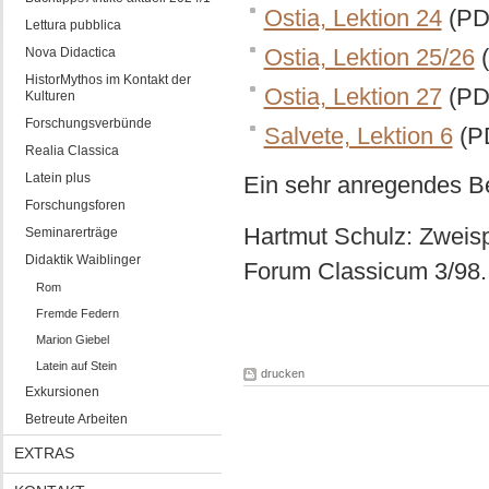
Ostia, Lektion 24
(PD
Lettura pubblica
Ostia, Lektion 25/26
(
Nova Didactica
HistorMythos im Kontakt der
Ostia, Lektion 27
(PD
Kulturen
Forschungsverbünde
Salvete, Lektion 6
(P
Realia Classica
Latein plus
Ein sehr anregendes Be
Forschungsforen
Hartmut Schulz: Zweisp
Seminarerträge
Didaktik Waiblinger
Forum Classicum 3/98.
Rom
Fremde Federn
Marion Giebel
Latein auf Stein
drucken
Exkursionen
Betreute Arbeiten
EXTRAS