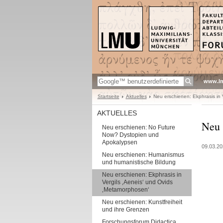
www.l
Startseite
Aktuelles
Neu erschienen: Ekphrasis in 
AKTUELLES
Neu 
Neu erschienen: No Future
Now? Dystopien und
Apokalypsen
09.03.20
Neu erschienen: Humanismus
und humanistische Bildung
Neu erschienen: Ekphrasis in
Vergils ‚Aeneis‘ und Ovids
‚Metamorphosen‘
Neu erschienen: Kunstfreiheit
und ihre Grenzen
Forschungsforum Didactica