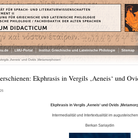
mu.de
LMU-Portal
Institut Griechische und Lateinische Philologie
Sitemap
Vergils ‚Aeneis‘ und Ovids ‚Metamorphosen‘
erschienen: Ekphrasis in Vergils ‚Aeneis‘ und O
26
Ekphrasis in Vergils ‚Aeneis‘ und Ovids ‚Metamor
Intermedialität und Intertextualität im augusteische
Berkan Sariaydin