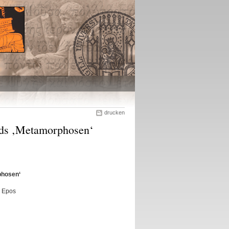
drucken
vids ‚Metamorphosen‘
phosen‘
n Epos