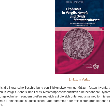
Link zum Verlag
is, die literarische Beschreibung von Bildkunstwerken, gehört zum festen Inventar 
n in Vergils ‚Aeneis‘ und Ovids ‚Metamorphosen‘ entfalten eine besondere Dynamik:
lungstechniken, sondern greifen zugleich auf die sich unter Augustus neu formiere
trale Elemente des augusteischen Bauprogramms oder reflektieren grundlegende 
ht.